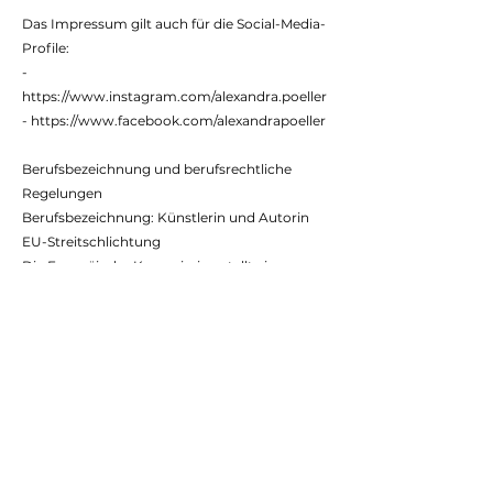
Das Impressum gilt auch für die Social-Media-
Profile:
-
https://www.instagram.com/alexandra.poeller
- https://www.facebook.com/alexandrapoeller
Berufsbezeichnung und berufsrechtliche
Regelungen
Berufsbezeichnung: Künstlerin und Autorin
EU-Streitschlichtung
Die Europäische Kommission stellt eine
Plattform zur Online-Streitbeilegung (OS)
bereit:
ec.europa.eu/consumers/odr
. Unsere E-
Mail-Adresse finden Sie oben im Impressum.
Verbraucherstreitbeilegung/Universalschlichtu
ngsstelle
Wir sind nicht bereit oder verpflichtet, an
Streitbeilegungsverfahren vor einer
Verbraucherschlichtungsstelle teilzunehmen.